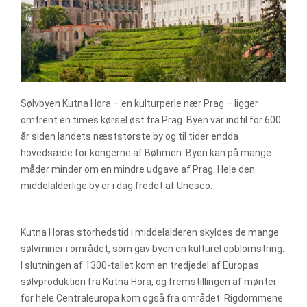
Sølvbyen Kutna Hora – en kulturperle nær Prag – ligger
omtrent en times kørsel øst fra Prag. Byen var indtil for 600
år siden landets næststørste by og til tider endda
hovedsæde for kongerne af Bøhmen. Byen kan på mange
måder minder om en mindre udgave af Prag. Hele den
middelalderlige by er i dag fredet af Unesco.
Kutna Horas storhedstid i middelalderen skyldes de mange
sølvminer i området, som gav byen en kulturel opblomstring.
I slutningen af 1300-tallet kom en tredjedel af Europas
sølvproduktion fra Kutna Hora, og fremstillingen af mønter
for hele Centraleuropa kom også fra området. Rigdommene