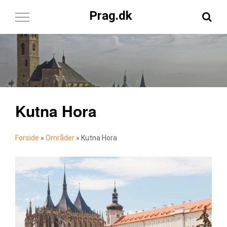
Prag.dk
Toggle
Navigation
Kutna Hora
Forside
»
Områder
»
Kutna Hora