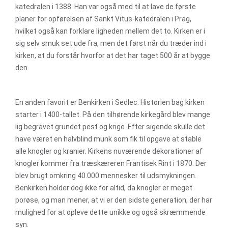
katedralen i 1388. Han var også med til at lave de første
planer for opførelsen af Sankt Vitus-katedralen i Prag,
hvilket også kan forklare ligheden mellem det to. Kirken er i
sig selv smuk set ude fra, men det først når du træder ind i
kirken, at du forstår hvorfor at det har taget 500 år at bygge
den.
En anden favorit er Benkirken i Sedlec. Historien bag kirken
starter i 1400-tallet. På den tilhørende kirkegård blev mange
lig begravet grundet pest og krige. Efter sigende skulle det
have været en halvblind munk som fik til opgave at stable
alle knogler og kranier. Kirkens nuværende dekorationer af
knogler kommer fra træskæreren Frantisek Rint i 1870. Der
blev brugt omkring 40.000 mennesker til udsmykningen.
Benkirken holder dog ikke for altid, da knogler er meget
porøse, og man mener, at vi er den sidste generation, der har
mulighed for at opleve dette unikke og også skræmmende
syn.