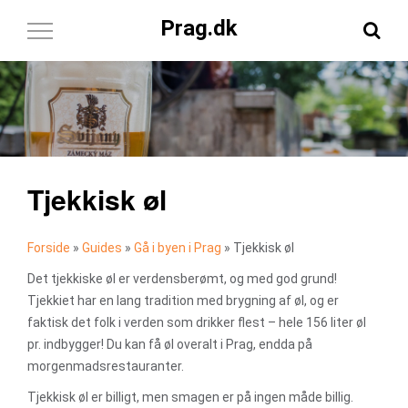
Prag.dk
Toggle
Navigation
Tjekkisk øl
Forside
»
Guides
»
Gå i byen i Prag
»
Tjekkisk øl
Det tjekkiske øl er verdensberømt, og med god grund!
Tjekkiet har en lang tradition med brygning af øl, og er
faktisk det folk i verden som drikker flest – hele 156 liter øl
pr. indbygger! Du kan få øl overalt i Prag, endda på
morgenmadsrestauranter.
Tjekkisk øl er billigt, men smagen er på ingen måde billig.