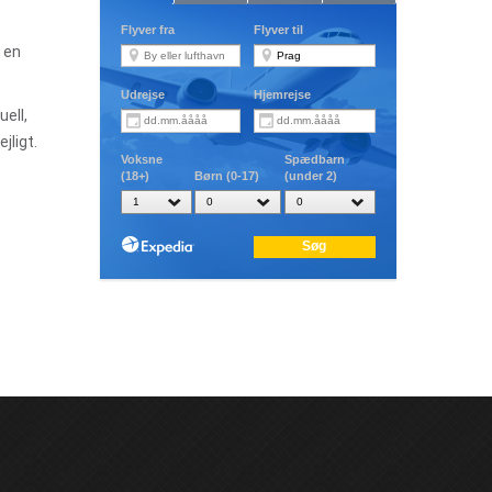
 en
uell,
jligt.