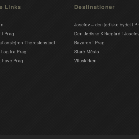
e Links
Destinationer
en
Josefov – den jødiske bydel i P
 i Prag
Den Jødiske Kirkegård i Josefo
ationslejren Theresienstadt
Bazaren i Prag
 i og fra Prag
Staré Město
k have Prag
Vituskirken