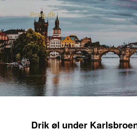
Prag.dk
Drik øl under Karlsbroe