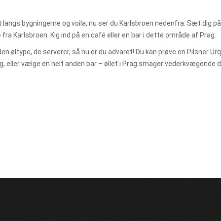
 langs bygningerne og voila, nu ser du Karlsbroen nedenfra. Sæt dig på
 fra Karlsbroen. Kig ind på en café eller en bar i dette område af Prag.
en øltype, de serverer, så nu er du advaret! Du kan prøve en Pilsner Urq
g, eller vælge en helt anden bar – øllet i Prag smager vederkvægende de