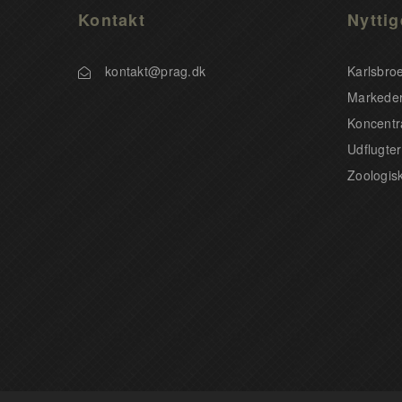
Kontakt
Nyttig
kontakt@prag.dk
Karlsbro
Markeder
Koncentr
Udflugter
Zoologis