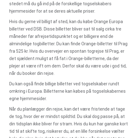
stedet må du gå ind på de forskellige togselskabers
hjemmesider for at se deres aktuelle priser.
Hvis du gerne vil billigt af sted, kan du købe Orange Europa
billetter ved DSB. Disse billetter bliver sat til salg cirka tre
måneder før afrejsetidspunktet og er billigere end de
almindelige togbilletter. Du kan finde Orange-billetter til Prag
fra 525 kr. Hvis du overvejer en spontan togrejse til Prag, er
det sjældent muligt at få fat i Orange-billetterne, da der
plejer at være rift om dem. Derfor skal du være ude i god tid,
når du booker din rejse.
Du kan også finde billige billetter ved togselskaber rundt
omkring i Europa. Billetterne kan købes på togselskabernes
egne hjemmesider.
Når du planlægger din rejse, kan det være fristende at tage
de tog, hvor der er mindst spildtid. Du skal dog passe på, at
din tidsplan ikke bliver for stram. Hvis du kun har ganske kort
tid til at skifte tog, risikerer du, at en lille forsinkelse vælter