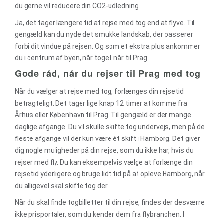
du gerne vil reducere din CO2-udledning.
Ja, det tager længere tid at rejse med tog end at flyve. Til
gengæld kan du nyde det smukke landskab, der passerer
forbi dit vindue på rejsen. Og som et ekstra plus ankommer
du i centrum af byen, når toget når til Prag.
Gode råd, når du rejser til Prag med tog
Når du vælger at rejse med tog, forlænges din rejsetid
betragteligt. Det tager lige knap 12 timer at komme fra
Århus eller København til Prag. Til gengæld er der mange
daglige afgange. Du vil skulle skifte tog undervejs, men på de
fleste afgange vil der kun være ét skift i Hamborg. Det giver
dig nogle muligheder på din rejse, som du ikke har, hvis du
rejser med fly. Du kan eksempelvis vælge at forlænge din
rejsetid yderligere og bruge lidt tid på at opleve Hamborg, når
du alligevel skal skifte tog der.
Når du skal finde togbilletter til din rejse, findes der desværre
ikke prisportaler, som du kender dem fra flybranchen. I