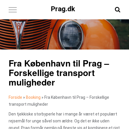
Prag.dk
Toggle
Navigation
Fra København til Prag –
Forskellige transport
muligheder
Forside
»
Booking
»
Fra København til Prag – Forskellige
transport muligheder
Den tjekkiske storbyperle har i mange år været et populært
rejsemål for unge såvel som ældre. Og det er ikke uden
grund. Prag formår nemlig på fineste vis at kombinere et rigt