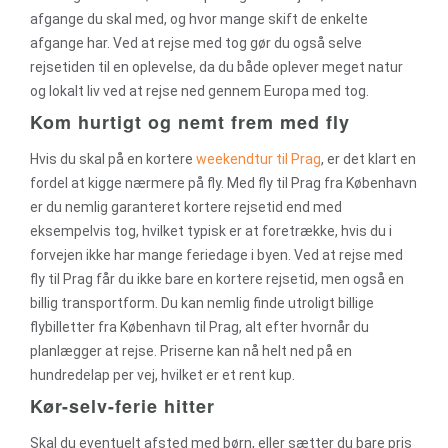
afgange du skal med, og hvor mange skift de enkelte
afgange har. Ved at rejse med tog gør du også selve
rejsetiden til en oplevelse, da du både oplever meget natur
og lokalt liv ved at rejse ned gennem Europa med tog.
Kom hurtigt og nemt frem med fly
Hvis du skal på en kortere
weekendtur til Prag
, er det klart en
fordel at kigge nærmere på fly. Med fly til Prag fra København
er du nemlig garanteret kortere rejsetid end med
eksempelvis tog, hvilket typisk er at foretrække, hvis du i
forvejen ikke har mange feriedage i byen. Ved at rejse med
fly til Prag får du ikke bare en kortere rejsetid, men også en
billig transportform. Du kan nemlig finde utroligt billige
flybilletter fra København til Prag, alt efter hvornår du
planlægger at rejse. Priserne kan nå helt ned på en
hundredelap per vej, hvilket er et rent kup.
Kør-selv-ferie hitter
Skal du eventuelt afsted med børn, eller sætter du bare pris