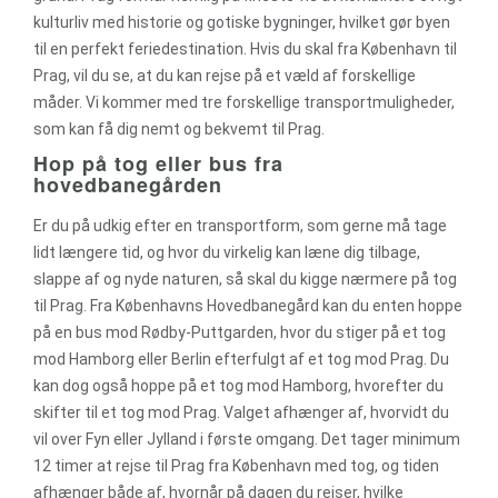
kulturliv med historie og gotiske bygninger, hvilket gør byen
til en perfekt feriedestination. Hvis du skal fra København til
Prag, vil du se, at du kan rejse på et væld af forskellige
måder. Vi kommer med tre forskellige transportmuligheder,
som kan få dig nemt og bekvemt til Prag.
Hop på tog eller bus fra
hovedbanegården
Er du på udkig efter en transportform, som gerne må tage
lidt længere tid, og hvor du virkelig kan læne dig tilbage,
slappe af og nyde naturen, så skal du kigge nærmere på tog
til Prag. Fra Københavns Hovedbanegård kan du enten hoppe
på en bus mod Rødby-Puttgarden, hvor du stiger på et tog
mod Hamborg eller Berlin efterfulgt af et tog mod Prag. Du
kan dog også hoppe på et tog mod Hamborg, hvorefter du
skifter til et tog mod Prag. Valget afhænger af, hvorvidt du
vil over Fyn eller Jylland i første omgang. Det tager minimum
12 timer at rejse til Prag fra København med tog, og tiden
afhænger både af, hvornår på dagen du rejser, hvilke