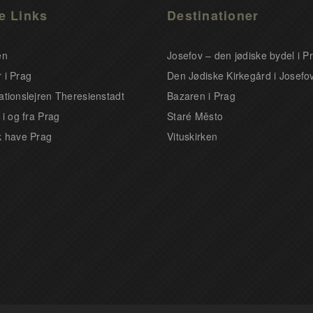
e Links
Destinationer
en
Josefov – den jødiske bydel i P
 i Prag
Den Jødiske Kirkegård i Josefo
ationslejren Theresienstadt
Bazaren i Prag
 i og fra Prag
Staré Město
k have Prag
Vituskirken