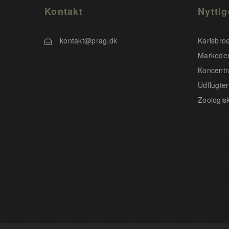
Kontakt
Nyttig
kontakt@prag.dk
Karlsbro
Markeder
Koncentr
Udflugter
Zoologis